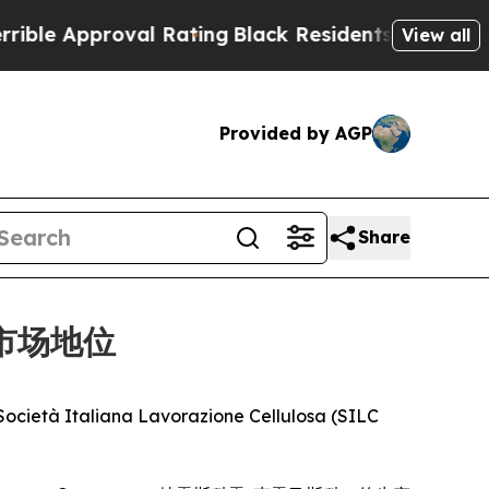
le Approval Rating
Black Residents Warned of Abu
View all
Provided by AGP
Share
的市场地位
à Italiana Lavorazione Cellulosa (SILC