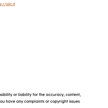
://silc.it
ility or liability for the accuracy, content,
f you have any complaints or copyright issues