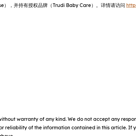
autyCase），并持有授权品牌（Trudi Baby Care）。详情请访问
https
without warranty of any kind. We do not accept any responsib
r reliability of the information contained in this article. I
 above.