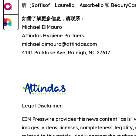
牌（Soffisof、Laurella、Assorbello 和 Be
如需了解更多信息，请联系：
Michael DiMauro
Attindas Hygiene Partners
michael.dimauro@attindas.com
4141 Parklake Ave, Raleigh, NC 27617
Legal Disclaimer:
EIN Presswire provides this news content "as is" 
images, videos, licenses, completeness, legality, o
related to this article, kindly contact the author