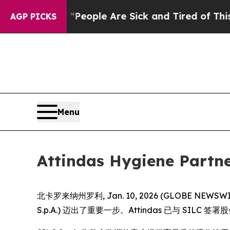
higan Win: “People Are Sick and Tired of This Pol
AGP PICKS
Menu
Attindas Hygiene 
北卡罗来纳州罗利, Jan. 10, 2026 (GLOBE NEWSWIRE)
S.p.A.) 迈出了重要一步。Attindas 已与 SI