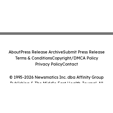
About
Press Release Archive
Submit Press Release
Terms & Conditions
Copyright/DMCA Policy
Privacy Policy
Contact
© 1995-2026 Newsmatics Inc. dba Affinity Group
Publishing & The Middle East Health Journal. All
Rights Reserved.
Cookie Settings / Your Privacy Choices